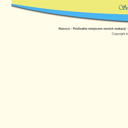
Ranczo - Podlsakie miejscem twoich wakacji 
Copyright b